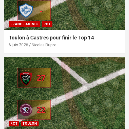
FRANCE-MONDE
RCT
Toulon à Castres pour finir le Top 14
6 juin 2026
Nicolas Dupre
RCT
TOULON