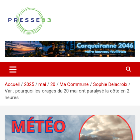
Aller
au
contenu
Comprendre ce qui se joue vraiment dans le Var
Presse 83
Accueil
2025
mai
20
Ma Commune
Sophie Delacroix
Var : pourquoi les orages du 20 mai ont paralysé la côte en 2
heures