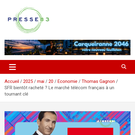
Aller
au
contenu
Comprendre ce qui se joue vraiment dans le Var
Presse 83
Accueil
2025
mai
20
Economie
Thomas Gagnon
SFR bientôt racheté ? Le marché télécom français à un
tournant clé