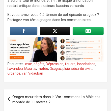
a surpris tout le monde. À 14h, le risque d’inondation
restait critique dans plusieurs bassins versants.
Et vous, avez-vous été témoin de cet épisode orageux ?
Partagez vos témoignages dans les commentaires.
Étiquettes:
crue
,
dégâts
,
Dépression
,
foudre
,
inondations
,
Lavandou
,
Maures
,
météo
,
Orages
,
pluie
,
sécurité civile
,
urgence
,
var
,
Vidauban
Navigation
Orages meurtriers dans le Var : comment La Môle est
de
montée de 11 mètres ?
l’article