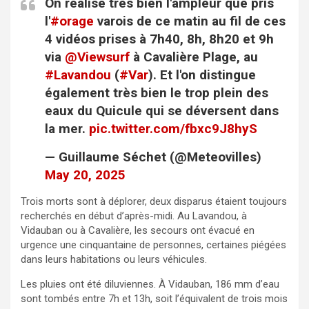
On réalise très bien l'ampleur que pris
l'
#orage
varois de ce matin au fil de ces
4 vidéos prises à 7h40, 8h, 8h20 et 9h
via
@Viewsurf
à Cavalière Plage, au
#Lavandou
(
#Var
). Et l'on distingue
également très bien le trop plein des
eaux du Quicule qui se déversent dans
la mer.
pic.twitter.com/fbxc9J8hyS
— Guillaume Séchet (@Meteovilles)
May 20, 2025
Trois morts sont à déplorer, deux disparus étaient toujours
recherchés en début d’après-midi. Au Lavandou, à
Vidauban ou à Cavalière, les secours ont évacué en
urgence une cinquantaine de personnes, certaines piégées
dans leurs habitations ou leurs véhicules.
Les pluies ont été diluviennes. À Vidauban, 186 mm d’eau
sont tombés entre 7h et 13h, soit l’équivalent de trois mois