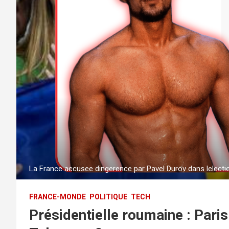
La France accusee dingerence par Pavel Durov dans lelectio
FRANCE-MONDE
POLITIQUE
TECH
Présidentielle roumaine : Paris