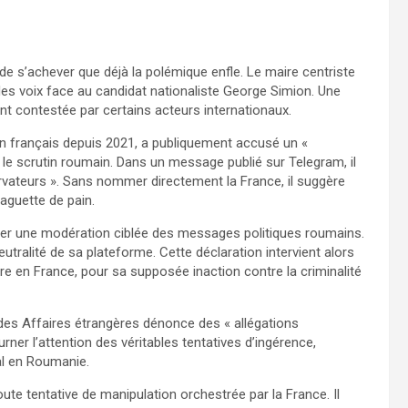
de s’achever que déjà la polémique enfle. Le maire centriste
des voix face au candidat nationaliste George Simion. Une
nt contestée par certains acteurs internationaux.
en français depuis 2021, a publiquement accusé un «
 le scrutin roumain. Dans un message publié sur Telegram, il
ateurs ». Sans nommer directement la France, il suggère
aguette de pain.
oser une modération ciblée des messages politiques roumains.
utralité de sa plateforme. Cette déclaration intervient alors
re en France, pour sa supposée inaction contre la criminalité
des Affaires étrangères dénonce des « allégations
ner l’attention des véritables tentatives d’ingérence,
al en Roumanie.
ute tentative de manipulation orchestrée par la France. Il