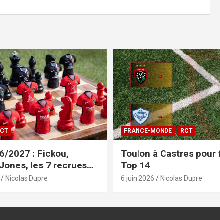
CT
FRANCE-MONDE
RCT
/2027 : Fickou,
Toulon à Castres pour f
 Jones, les 7 recrues
Top 14
sées
Nicolas Dupre
6 juin 2026
Nicolas Dupre