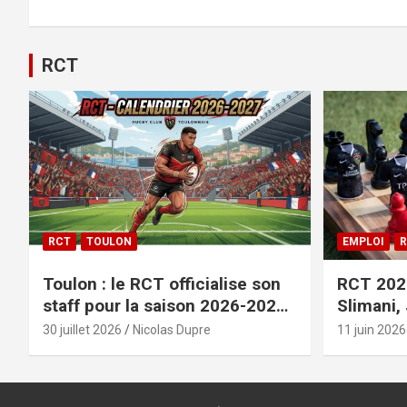
RCT
RCT
TOULON
EMPLOI
R
Toulon : le RCT officialise son
RCT 2026
staff pour la saison 2026-2027+
Slimani,
le calendrier
officiali
30 juillet 2026
Nicolas Dupre
11 juin 2026