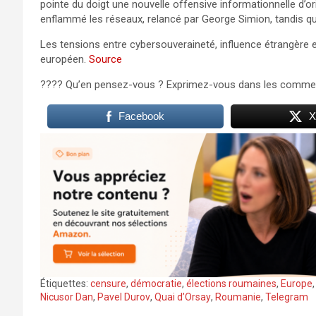
pointe du doigt une nouvelle offensive informationnelle d’
enflammé les réseaux, relancé par George Simion, tandis qu
Les tensions entre cybersouveraineté, influence étrangère 
européen.
Source
???? Qu’en pensez-vous ? Exprimez-vous dans les commen
Facebook
X
Étiquettes:
censure
,
démocratie
,
élections roumaines
,
Europe
Nicusor Dan
,
Pavel Durov
,
Quai d’Orsay
,
Roumanie
,
Telegram