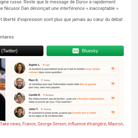
origine russe. Reste que le message de Durov a rapidement
e Nicusor Dan dénonçait une interférence « inacceptable ».
et liberté d’expression sont plus que jamais au cœur du débat
taires.
 (Twitter)
Bluesky
,
fake news
,
France
,
George Simion
,
influence étrangère
,
Macron
,