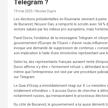
Telegram ?
19 mai 2025
Nicolas Dupre
Les élections présidentielles en Roumanie viennent à peine 
de Bucarest, Nicusor Dan, a remporté le scrutin avec 54 % 
victoire saluée par les milieux pro-européens, mais forteme
Pavel Durov, fondateur de la messagerie Telegram et citoy
gouvernement d’Europe de l’Ouest » d’avoir voulu influencer
évoque une demande de suppression de contenus « conserv
son implication à l’aide d’une émoticône représentant une b
Selon lui, des représentants français auraient tenté d’imp
Durov affirme s’y être « fermement refusé », défendant la ne
même que l’entrepreneur est visé par une procédure judiciai
sur Telegram.
Le Quai d’Orsay a immédiatement réagi sur X. Le ministère 
totalement infondées ». Il accuse Durov de chercher à détour
notamment russes, qui menaceraient le processus élector
Du côté de Bucarest, le gouvernement a lui aussi démenti to