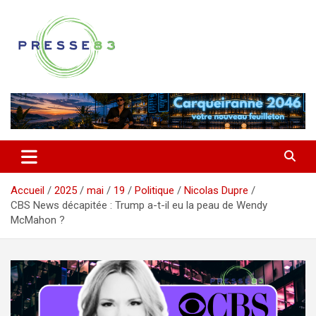
Aller
au
contenu
Comprendre ce qui se joue vraiment dans le Var
Presse 83
Accueil
2025
mai
19
Politique
Nicolas Dupre
CBS News décapitée : Trump a-t-il eu la peau de Wendy
McMahon ?