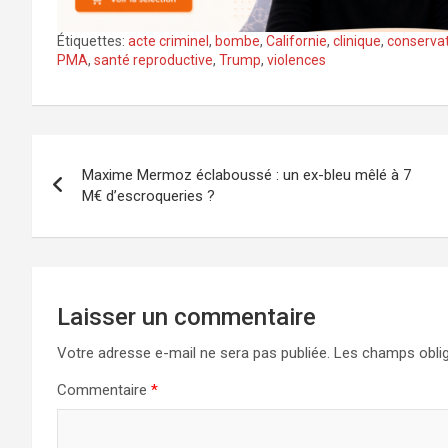
Étiquettes:
acte criminel
,
bombe
,
Californie
,
clinique
,
conserva
PMA
,
santé reproductive
,
Trump
,
violences
Navigation
Maxime Mermoz éclaboussé : un ex-bleu mêlé à 7
de
M€ d’escroqueries ?
l’article
Laisser un commentaire
Votre adresse e-mail ne sera pas publiée.
Les champs oblig
Commentaire
*