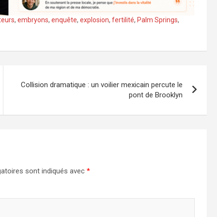
teurs
,
embryons
,
enquête
,
explosion
,
fertilité
,
Palm Springs
,
Collision dramatique : un voilier mexicain percute le
pont de Brooklyn
atoires sont indiqués avec
*