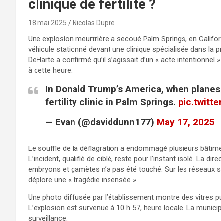
clinique de fertilité ?
18 mai 2025
Nicolas Dupre
Une explosion meurtrière a secoué Palm Springs, en Califo
véhicule stationné devant une clinique spécialisée dans la
DeHarte a confirmé qu’il s’agissait d’un « acte intentionnel 
à cette heure.
In Donald Trump’s America, when planes 
fertility clinic in Palm Springs.
pic.twitt
— Evan (@daviddunn177)
May 17, 2025
Le souffle de la déflagration a endommagé plusieurs bâtimen
L’incident, qualifié de ciblé, reste pour l’instant isolé. La di
embryons et gamètes n’a pas été touché. Sur les réseaux soci
déplore une « tragédie insensée ».
Une photo diffusée par l’établissement montre des vitres pu
L’explosion est survenue à 10 h 57, heure locale. La municip
surveillance.