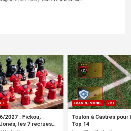
CT
FRANCE-MONDE
RCT
/2027 : Fickou,
Toulon à Castres pour f
 Jones, les 7 recrues
Top 14
sées