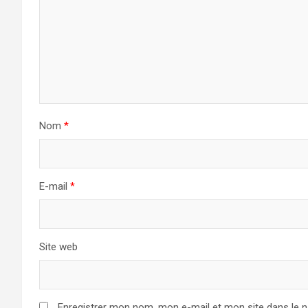
Nom
*
E-mail
*
Site web
Enregistrer mon nom, mon e-mail et mon site dans le 