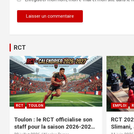
Alternative:
RCT
RCT
TOULON
EMPLOI
R
Toulon : le RCT officialise son
RCT 2026
staff pour la saison 2026-2027+
Slimani,
le calendrier
officiali