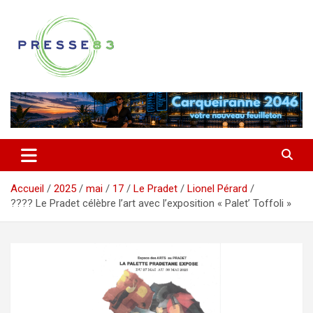
Aller
au
contenu
Comprendre ce qui se joue vraiment dans le Var
Presse 83
Accueil
2025
mai
17
Le Pradet
Lionel Pérard
???? Le Pradet célèbre l’art avec l’exposition « Palet’ Toffoli »