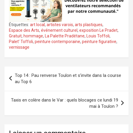
Étiquettes:
art local
,
artistes varois
,
arts plastiques
,
Espace des Arts
,
événement culturel
,
exposition Le Pradet
,
Gratuit
,
hommage
,
La Palette Pradétane
,
Louis Toffoli
,
Palet’ Toffoli
,
peinture contemporaine
,
peinture figurative
,
vernissage
Navigation
Top 14 : Pau renverse Toulon et s’invite dans la course
de
au Top 6
l’article
Taxis en colère dans le Var : quels blocages ce lundi 19
mai à Toulon ?