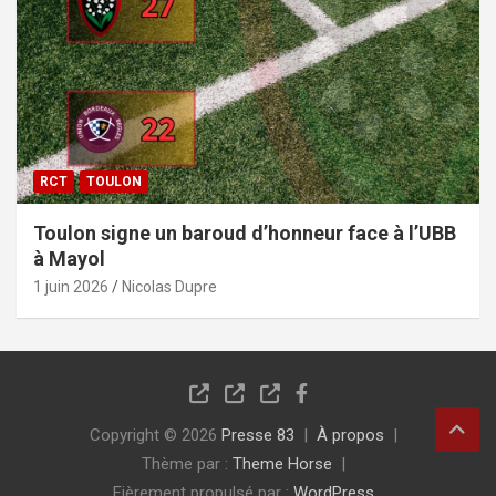
RCT
TOULON
Toulon signe un baroud d’honneur face à l’UBB
à Mayol
1 juin 2026
Nicolas Dupre
Copyright © 2026
Presse 83
À propos
Thème par :
Theme Horse
Fièrement propulsé par :
WordPress