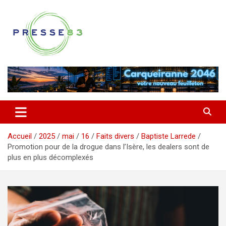
Aller
au
contenu
Comprendre ce qui se joue vraiment dans le Var
Presse 83
Accueil
2025
mai
16
Faits divers
Baptiste Larrede
Promotion pour de la drogue dans l’Isère, les dealers sont de
plus en plus décomplexés