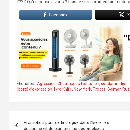
???? Qu’en pensez-vous ? Laissez un commentaire ci-des
Facebook
X
Étiquettes:
Agression
,
Chautauqua Institution
,
condamnation
,
liberté d’expression
,
livre Knife
,
New York
,
Procès
,
Salman Rus
Navigation
Promotion pour de la drogue dans l’Isère, les
de
dealers sont de plus en plus décomplexés