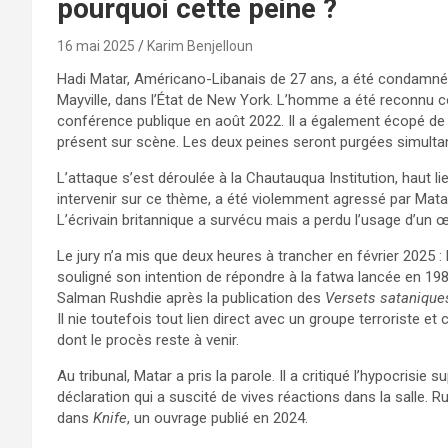
pourquoi cette peine ?
16 mai 2025
Karim Benjelloun
Hadi Matar, Américano-Libanais de 27 ans, a été condamné à
Mayville, dans l’État de New York. L’homme a été reconnu co
conférence publique en août 2022. Il a également écopé de
présent sur scène. Les deux peines seront purgées simult
L’attaque s’est déroulée à la Chautauqua Institution, haut lie
intervenir sur ce thème, a été violemment agressé par Matar,
L’écrivain britannique a survécu mais a perdu l’usage d’un œ
Le jury n’a mis que deux heures à trancher en février 2025 : 
souligné son intention de répondre à la fatwa lancée en 1989
Salman Rushdie après la publication des
Versets satanique
Il nie toutefois tout lien direct avec un groupe terroriste e
dont le procès reste à venir.
Au tribunal, Matar a pris la parole. Il a critiqué l’hypocrisi
déclaration qui a suscité de vives réactions dans la salle. R
dans
Knife
, un ouvrage publié en 2024.