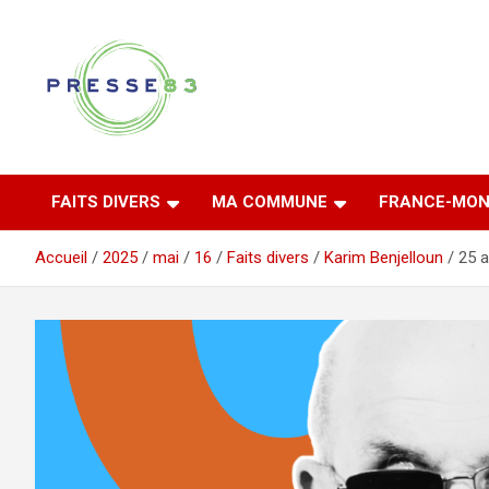
Aller
au
contenu
Comprendre ce qui se joue vraiment dans le Var
Presse 83
FAITS DIVERS
MA COMMUNE
FRANCE-MON
Accueil
2025
mai
16
Faits divers
Karim Benjelloun
25 a