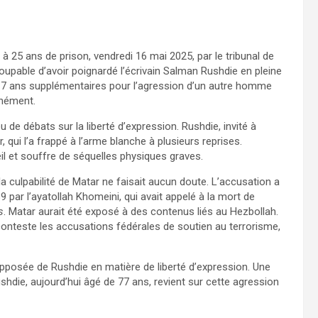
 25 ans de prison, vendredi 16 mai 2025, par le tribunal de
upable d’avoir poignardé l’écrivain Salman Rushdie en pleine
 7 ans supplémentaires pour l’agression d’un autre homme
anément.
u de débats sur la liberté d’expression. Rushdie, invité à
 qui l’a frappé à l’arme blanche à plusieurs reprises.
il et souffre de séquelles physiques graves.
la culpabilité de Matar ne faisait aucun doute. L’accusation a
 par l’ayatollah Khomeini, qui avait appelé à la mort de
s
. Matar aurait été exposé à des contenus liés au Hezbollah.
t conteste les accusations fédérales de soutien au terrorisme,
e supposée de Rushdie en matière de liberté d’expression. Une
ushdie, aujourd’hui âgé de 77 ans, revient sur cette agression