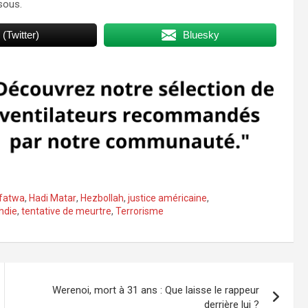
sous.
 (Twitter)
Bluesky
fatwa
,
Hadi Matar
,
Hezbollah
,
justice américaine
,
hdie
,
tentative de meurtre
,
Terrorisme
Werenoi, mort à 31 ans : Que laisse le rappeur
derrière lui ?