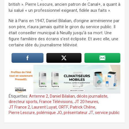
british ». Pierre Lescure, ancien patron de Canal+, a quant à
lui salué « un professionnel exigeant, fidèle aux faits ».
Né à Paris en 1947, Daniel Bilalian, d’origine arménienne par
son père, n’aura jamais quitté le giron du service public. Il
était conseiller municipal à Neuilly jusqu’à sa mort. Une
figure familière des écrans s’est éclipsée. Et avec elle, une
certaine idée du journalisme télévisé.
Étiquettes:
Antenne 2
,
Daniel Bilalian
,
décès journaliste
,
directeur sports
,
France Télévisions
,
JT 20 heures
,
JT France 2
,
Laurent Luyat
,
ORTF
,
Patrick Chêne
,
Pierre Lescure
,
polémique JO
,
présentateur JT
,
service public