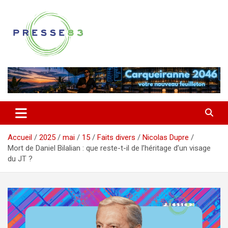
Aller
au
contenu
Comprendre ce qui se joue vraiment dans le Var
Presse 83
Accueil
2025
mai
15
Faits divers
Nicolas Dupre
Mort de Daniel Bilalian : que reste-t-il de l’héritage d’un visage
du JT ?