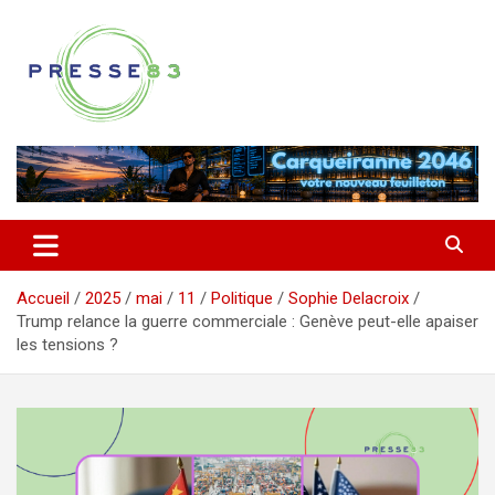
Aller
au
contenu
Comprendre ce qui se joue vraiment dans le Var
Presse 83
Accueil
2025
mai
11
Politique
Sophie Delacroix
Trump relance la guerre commerciale : Genève peut-elle apaiser
les tensions ?