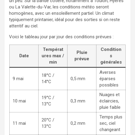
un peu. Sur la bande côtière, notamment à Toulon, Hyères
ou La Valette-du-Var, les conditions météo seront
homogènes, avec un ensoleillement partiel. Un climat
typiquement printanier, idéal pour des sorties si on reste
attentif au ciel.
Voici le tableau jour par jour des conditions prévues :
Températ
Condition
Pluie
Date
ures max /
s
prévue
min
générales
Averses
18°C /
9 mai
0,5 mm
éparses
14°C
possibles
Nuages et
19°C /
10 mai
0,3 mm
éclaircies,
13°C
pluie faible
Temps plus
20°C /
11 mai
0,2 mm
sec, ciel
13°C
changeant