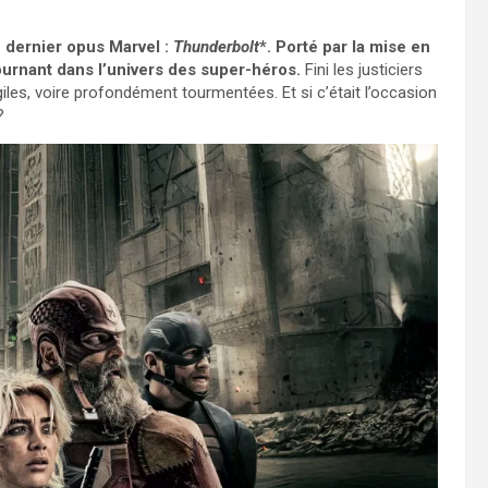
u dernier opus Marvel :
Thunderbolt
*. Porté par la mise en
urnant dans l’univers des super-héros.
Fini les justiciers
agiles, voire profondément tourmentées. Et si c’était l’occasion
?