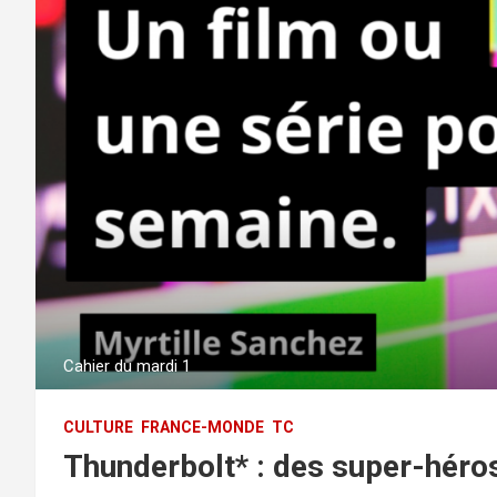
Cahier du mardi 1
CULTURE
FRANCE-MONDE
TC
Thunderbolt* : des super-héros