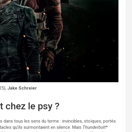
25),
Jake Schreier
t chez le psy ?
dans tous les sens du terme : invincibles, stoïques, portés
stacles qu’ils surmontaient en silence. Mais
Thunderbolt
*