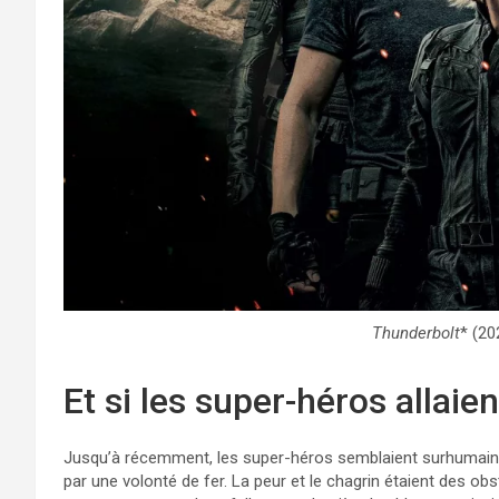
Thunderbolt
* (20
Et si les super-héros allaien
Jusqu’à récemment, les super-héros semblaient surhumains 
par une volonté de fer. La peur et le chagrin étaient des ob