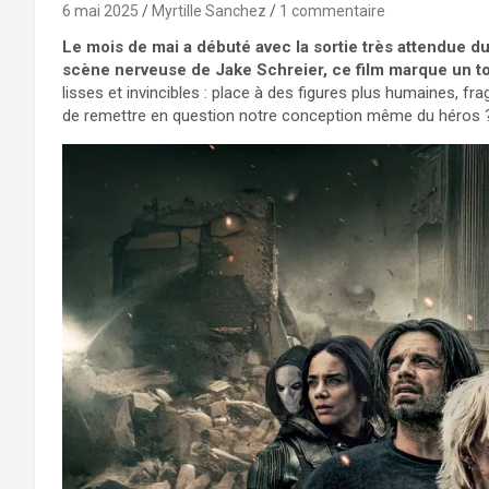
6 mai 2025
Myrtille Sanchez
1 commentaire
Le mois de mai a débuté avec la sortie très attendue d
scène nerveuse de Jake Schreier, ce film marque un to
lisses et invincibles : place à des figures plus humaines, fr
de remettre en question notre conception même du héros 