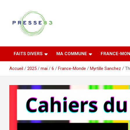
Aller
au
contenu
Comprendre ce qui se joue vraiment dans le Var
Presse 83
FAITS DIVERS
MA COMMUNE
FRANCE-MON
Accueil
2025
mai
6
France-Monde
Myrtille Sanchez
Th