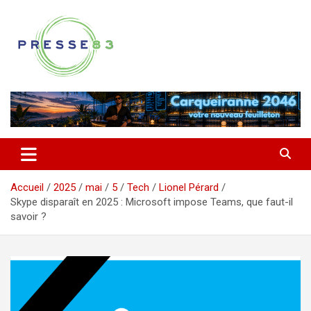
Aller
au
contenu
Comprendre ce qui se joue vraiment dans le Var
Presse 83
Accueil
2025
mai
5
Tech
Lionel Pérard
Skype disparaît en 2025 : Microsoft impose Teams, que faut-il
savoir ?