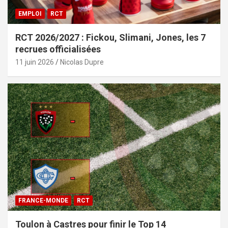
EMPLOI
RCT
RCT 2026/2027 : Fickou, Slimani, Jones, les 7
recrues officialisées
11 juin 2026
Nicolas Dupre
FRANCE-MONDE
RCT
Toulon à Castres pour finir le Top 14