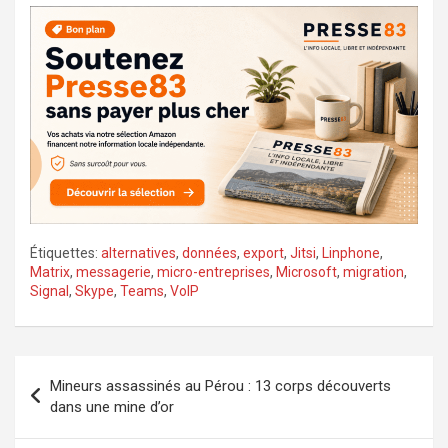
Étiquettes:
alternatives
,
données
,
export
,
Jitsi
,
Linphone
,
Matrix
,
messagerie
,
micro-entreprises
,
Microsoft
,
migration
,
Signal
,
Skype
,
Teams
,
VoIP
Navigation
Mineurs assassinés au Pérou : 13 corps découverts
de
dans une mine d’or
l’article