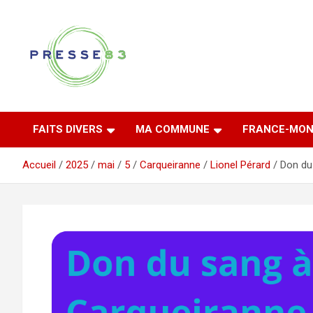
Aller
au
contenu
Comprendre ce qui se joue vraiment dans le Var
Presse 83
FAITS DIVERS
MA COMMUNE
FRANCE-MON
Accueil
2025
mai
5
Carqueiranne
Lionel Pérard
Don du 