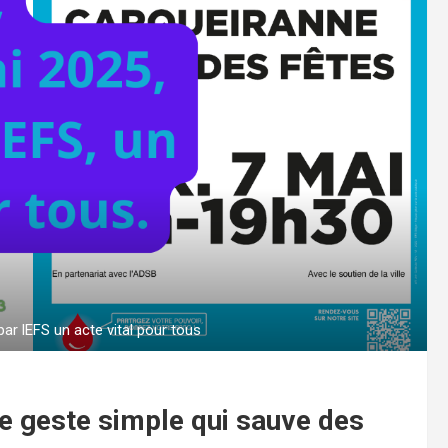
r lEFS un acte vital pour tous
e geste simple qui sauve des