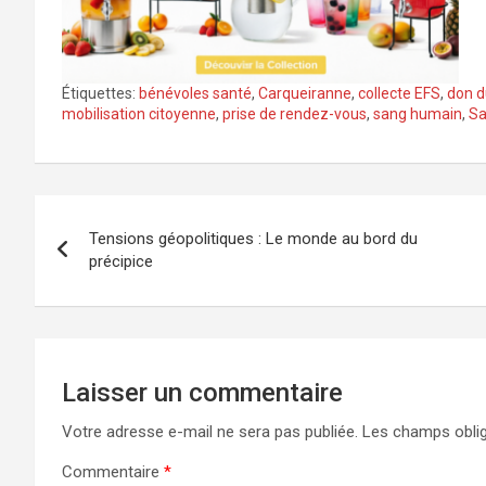
Étiquettes:
bénévoles santé
,
Carqueiranne
,
collecte EFS
,
don d
mobilisation citoyenne
,
prise de rendez-vous
,
sang humain
,
Sa
Navigation
Tensions géopolitiques : Le monde au bord du
de
précipice
l’article
Laisser un commentaire
Votre adresse e-mail ne sera pas publiée.
Les champs oblig
Commentaire
*