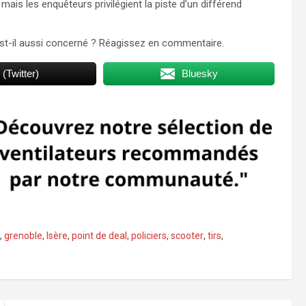
 mais les enquêteurs privilégient la piste d’un différend
est-il aussi concerné ? Réagissez en commentaire.
 (Twitter)
Bluesky
,
grenoble
,
Isère
,
point de deal
,
policiers
,
scooter
,
tirs
,