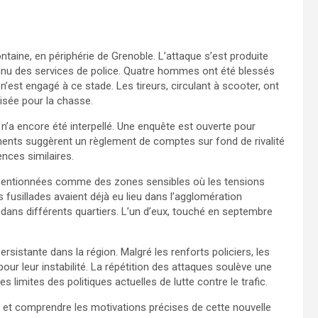
ntaine, en périphérie de Grenoble. L’attaque s’est produite
onnu des services de police. Quatre hommes ont été blessés
 n’est engagé à ce stade. Les tireurs, circulant à scooter, ont
lisée pour la chasse.
n’a encore été interpellé. Une enquête est ouverte pour
ments suggèrent un règlement de comptes sur fond de rivalité
nces similaires.
t mentionnées comme des zones sensibles où les tensions
s fusillades avaient déjà eu lieu dans l’agglomération
dans différents quartiers. L’un d’eux, touché en septembre
sistante dans la région. Malgré les renforts policiers, les
ur leur instabilité. La répétition des attaques soulève une
 limites des politiques actuelles de lutte contre le trafic.
rs et comprendre les motivations précises de cette nouvelle