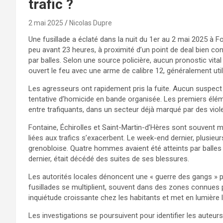
trafic ?
2 mai 2025
Nicolas Dupre
Une fusillade a éclaté dans la nuit du 1er au 2 mai 2025 à Fo
peu avant 23 heures, à proximité d’un point de deal bien c
par balles. Selon une source policière, aucun pronostic vital
ouvert le feu avec une arme de calibre 12, généralement uti
Les agresseurs ont rapidement pris la fuite. Aucun suspect 
tentative d’homicide en bande organisée. Les premiers élé
entre trafiquants, dans un secteur déjà marqué par des viole
Fontaine, Échirolles et Saint-Martin-d’Hères sont souven
liées aux trafics s’exacerbent. Le week-end dernier, plusieur
grenobloise. Quatre hommes avaient été atteints par balles 
dernier, était décédé des suites de ses blessures.
Les autorités locales dénoncent une « guerre des gangs » per
fusillades se multiplient, souvent dans des zones connues po
inquiétude croissante chez les habitants et met en lumière les
Les investigations se poursuivent pour identifier les auteu