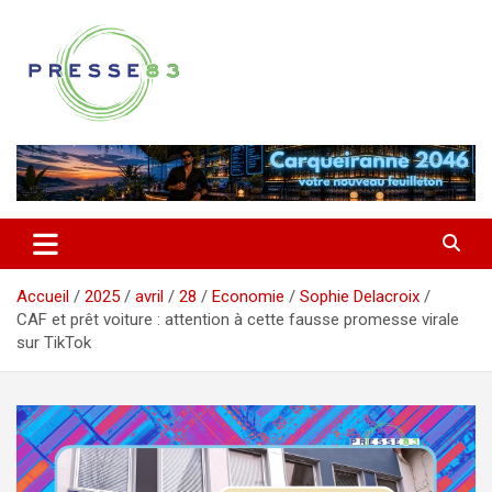
Aller
au
contenu
Comprendre ce qui se joue vraiment dans le Var
Presse 83
Accueil
2025
avril
28
Economie
Sophie Delacroix
CAF et prêt voiture : attention à cette fausse promesse virale
sur TikTok