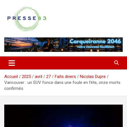
Aller
au
contenu
Comprendre ce qui se joue vraiment dans le Var
Presse 83
Accueil
2025
avril
27
Faits divers
Nicolas Dupre
Vancouver : un SUV fonce dans une foule en fête, onze morts
confirmés