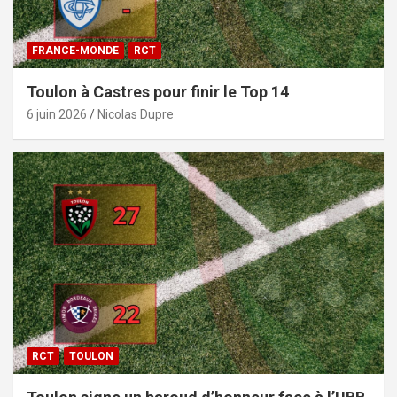
FRANCE-MONDE
RCT
Toulon à Castres pour finir le Top 14
6 juin 2026
Nicolas Dupre
RCT
TOULON