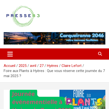
Aller
au
contenu
Comprendre ce qui se joue vraiment dans le Var
Presse 83
Accueil
2025
avril
27
Hyères
Claire Lefort
Foire aux Plants à Hyères : Que vous réserve cette journée du 7
mai 2025 ?