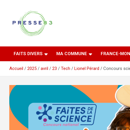
Aller
au
contenu
Comprendre ce qui se joue vraiment dans le Var
Presse 83
FAITS DIVERS
MA COMMUNE
FRANCE-MON
Accueil
2025
avril
23
Tech
Lionel Pérard
Concours scien