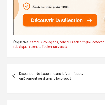
Étiquettes:
campus
,
collégiens
,
concours scientifique
,
détectio
robotique
,
science
,
Toulon
,
université
Navigation
Disparition de Louenn dans le Var : fugue,
de
enlèvement ou drame silencieux ?
l’article