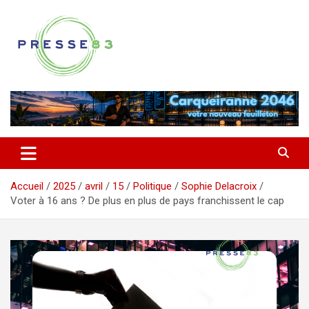
Aller
au
contenu
Comprendre ce qui se joue vraiment dans le Var
Presse 83
Accueil
2025
avril
15
Politique
Sophie Delacroix
Voter à 16 ans ? De plus en plus de pays franchissent le cap