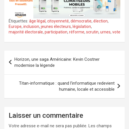
Étiquettes:
âge légal
,
citoyenneté
,
démocratie
,
élection
,
Europe
,
inclusion
,
jeunes électeurs
,
législation
,
majorité électorale
,
participation
,
réforme
,
scrutin
,
urnes
,
vote
Navigation
Horizon, une saga Américaine: Kevin Costner
de
modernise la légende
l’article
Titan-informatique : quand l’informatique redevient
humaine, locale et accessible
Laisser un commentaire
Votre adresse e-mail ne sera pas publiée.
Les champs