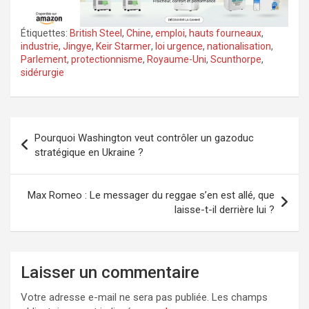
Étiquettes:
British Steel
,
Chine
,
emploi
,
hauts fourneaux
,
industrie
,
Jingye
,
Keir Starmer
,
loi urgence
,
nationalisation
,
Parlement
,
protectionnisme
,
Royaume-Uni
,
Scunthorpe
,
sidérurgie
Navigation
Pourquoi Washington veut contrôler un gazoduc
de
stratégique en Ukraine ?
l’article
Max Romeo : Le messager du reggae s’en est allé, que
laisse-t-il derrière lui ?
Laisser un commentaire
Votre adresse e-mail ne sera pas publiée.
Les champs