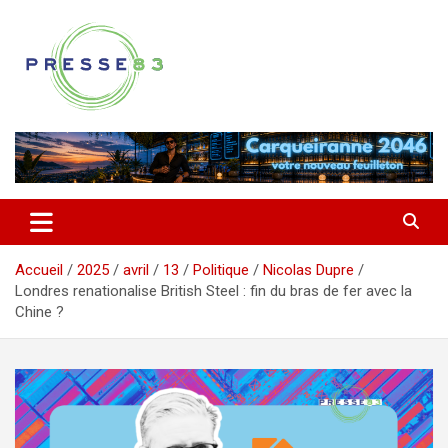
Aller
au
contenu
Comprendre ce qui se joue vraiment dans le Var
Presse 83
Accueil
2025
avril
13
Politique
Nicolas Dupre
Londres renationalise British Steel : fin du bras de fer avec la
Chine ?