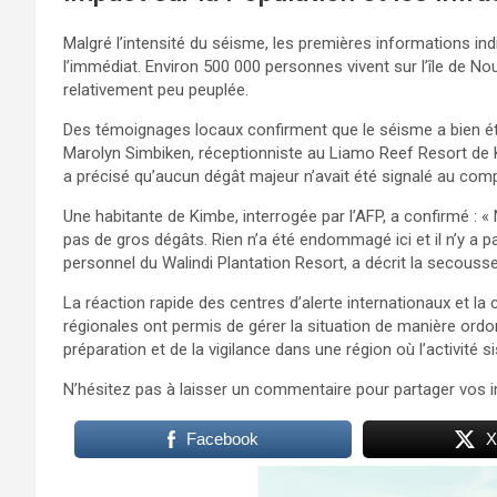
Malgré l’intensité du séisme, les premières informations in
l’immédiat. Environ 500 000 personnes vivent sur l’île de No
relativement peu peuplée.
Des témoignages locaux confirment que le séisme a bien ét
Marolyn Simbiken, réceptionniste au Liamo Reef Resort de K
a précisé qu’aucun dégât majeur n’avait été signalé au comp
Une habitante de Kimbe, interrogée par l’AFP, a confirmé : « 
pas de gros dégâts. Rien n’a été endommagé ici et il n’y a
personnel du Walindi Plantation Resort, a décrit la seco
La réaction rapide des centres d’alerte internationaux et la
régionales ont permis de gérer la situation de manière ord
préparation et de la vigilance dans une région où l’activité s
N’hésitez pas à laisser un commentaire pour partager vos
Facebook
X