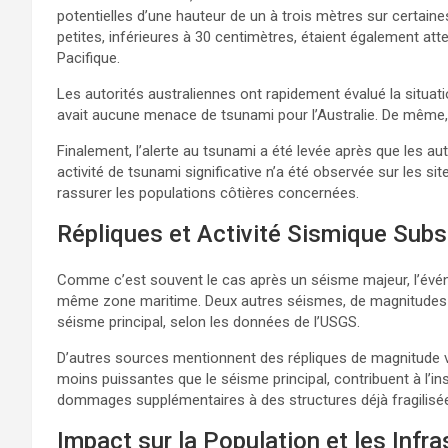
potentielles d’une hauteur de un à trois mètres sur certai
petites, inférieures à 30 centimètres, étaient également att
Pacifique.
Les autorités australiennes ont rapidement évalué la situatio
avait aucune menace de tsunami pour l’Australie. De même,
Finalement, l’alerte au tsunami a été levée après que les a
activité de tsunami significative n’a été observée sur les si
rassurer les populations côtières concernées.
Répliques et Activité Sismique Sub
Comme c’est souvent le cas après un séisme majeur, l’événem
même zone maritime. Deux autres séismes, de magnitudes pré
séisme principal, selon les données de l’USGS.
D’autres sources mentionnent des répliques de magnitude v
moins puissantes que le séisme principal, contribuent à l’ins
dommages supplémentaires à des structures déjà fragilisée
Impact sur la Population et les Infr