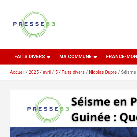
Aller
au
contenu
Comprendre ce qui se joue vraiment dans le Var
Presse 83
FAITS DIVERS
MA COMMUNE
FRANCE-MON
Accueil
2025
avril
5
Faits divers
Nicolas Dupre
Séisme 