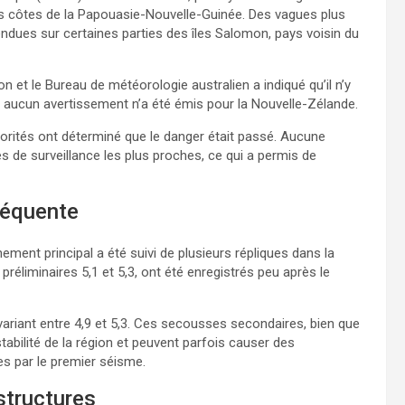
nes côtes de la Papouasie-Nouvelle-Guinée. Des vagues plus
endues sur certaines parties des îles Salomon, pays voisin du
n et le Bureau de météorologie australien a indiqué qu’il n’y
 aucun avertissement n’a été émis pour la Nouvelle-Zélande.
utorités ont déterminé que le danger était passé. Aucune
tes de surveillance les plus proches, ce qui a permis de
séquente
ent principal a été suivi de plusieurs répliques dans la
liminaires 5,1 et 5,3, ont été enregistrés peu après le
ariant entre 4,9 et 5,3. Ces secousses secondaires, bien que
tabilité de la région et peuvent parfois causer des
s par le premier séisme.
astructures