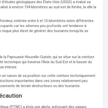
t d’études géologiques des États-Unis (USGS) a évalué sa
calisé à environ 194 kilomètres au sud-est de Kimbe, la ville la
ofondeur, estimée entre 6 et 10 kilomètres selon différentes
occupante car les séismes peu profonds ont tendance à
risque plus élevé de générer des tsunamis lorsqu’ils se
de la Papouasie-Nouvelle-Guinée, qui se situe sur la ceinture
té tectonique qui traverse l’Asie du Sud-Est et le bassin du
que intense.
 en raison de sa position sur cette ceinture tectoniquement
tructions importantes dans ces zones relativement peu
issements de terrain destructeurs ou des tsunamis.
écaution
acifique (PTWC) a émis une alerte, prévoyant des vagues