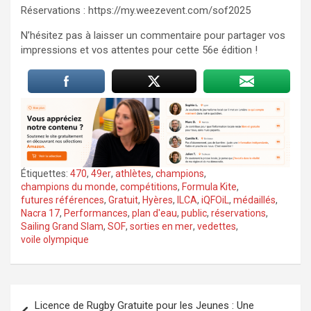
Réservations : https://my.weezevent.com/sof2025
N’hésitez pas à laisser un commentaire pour partager vos
impressions et vos attentes pour cette 56e édition !
Étiquettes:
470
,
49er
,
athlètes
,
champions
,
champions du monde
,
compétitions
,
Formula Kite
,
futures références
,
Gratuit
,
Hyères
,
ILCA
,
iQFOiL
,
médaillés
,
Nacra 17
,
Performances
,
plan d'eau
,
public
,
réservations
,
Sailing Grand Slam
,
SOF
,
sorties en mer
,
vedettes
,
voile olympique
Navigation
Licence de Rugby Gratuite pour les Jeunes : Une