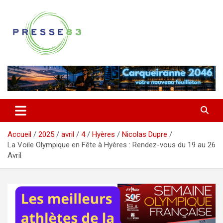
Aller
au
contenu
Comprendre ce qui se joue vraiment dans le Var
Presse 83
Accueil
2025
avril
4
Hyères
Nicolas Dupre
La Voile Olympique en Fête à Hyères : Rendez-vous du 19 au 26
Avril