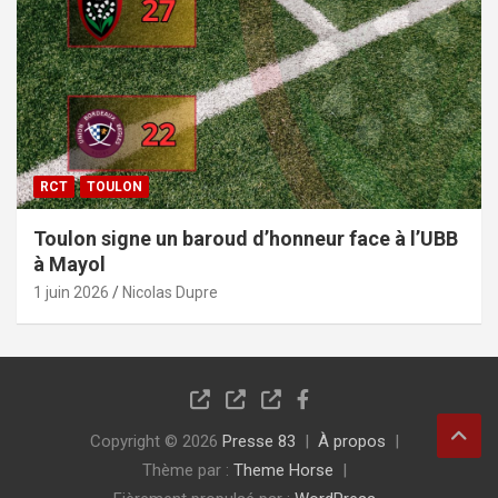
RCT
TOULON
Toulon signe un baroud d’honneur face à l’UBB
à Mayol
1 juin 2026
Nicolas Dupre
Copyright © 2026
Presse 83
À propos
Thème par :
Theme Horse