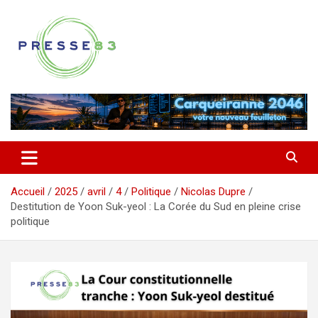
Aller
au
contenu
Comprendre ce qui se joue vraiment dans le Var
Presse 83
Accueil
2025
avril
4
Politique
Nicolas Dupre
Destitution de Yoon Suk-yeol : La Corée du Sud en pleine crise
politique