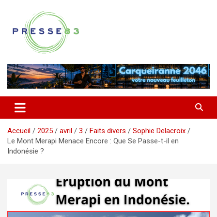
Aller
au
contenu
Comprendre ce qui se joue vraiment dans le Var
Presse 83
Accueil
2025
avril
3
Faits divers
Sophie Delacroix
Le Mont Merapi Menace Encore : Que Se Passe-t-il en
Indonésie ?