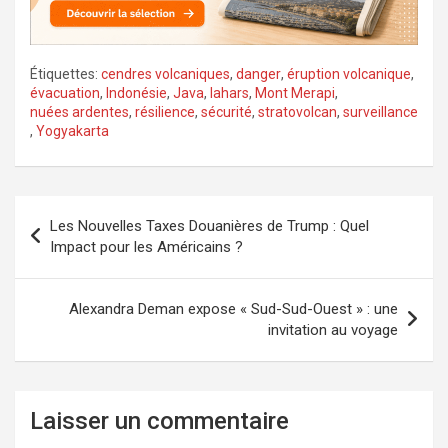
Étiquettes:
cendres volcaniques
,
danger
,
éruption volcanique
,
évacuation
,
Indonésie
,
Java
,
lahars
,
Mont Merapi
,
nuées ardentes
,
résilience
,
sécurité
,
stratovolcan
,
surveillance
,
Yogyakarta
Navigation
Les Nouvelles Taxes Douanières de Trump : Quel
de
Impact pour les Américains ?
l’article
Alexandra Deman expose « Sud-Sud-Ouest » : une
invitation au voyage
Laisser un commentaire