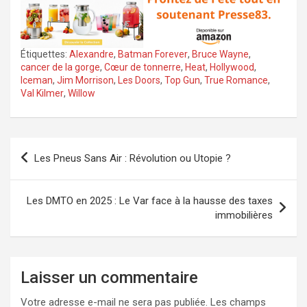
Étiquettes:
Alexandre
,
Batman Forever
,
Bruce Wayne
,
cancer de la gorge
,
Cœur de tonnerre
,
Heat
,
Hollywood
,
Iceman
,
Jim Morrison
,
Les Doors
,
Top Gun
,
True Romance
,
Val Kilmer
,
Willow
Navigation
Les Pneus Sans Air : Révolution ou Utopie ?
de
l’article
Les DMTO en 2025 : Le Var face à la hausse des taxes
immobilières
Laisser un commentaire
Votre adresse e-mail ne sera pas publiée.
Les champs