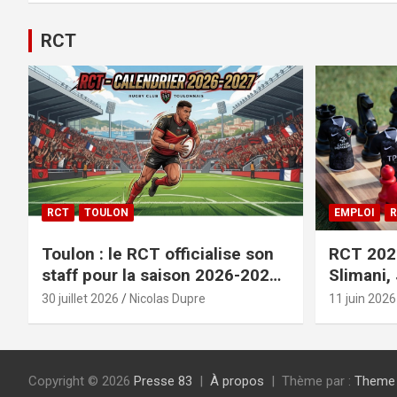
RCT
RCT
TOULON
EMPLOI
R
Toulon : le RCT officialise son
RCT 2026
staff pour la saison 2026-2027+
Slimani,
le calendrier
officiali
30 juillet 2026
Nicolas Dupre
11 juin 2026
Copyright © 2026
Presse 83
À propos
Thème par :
Theme