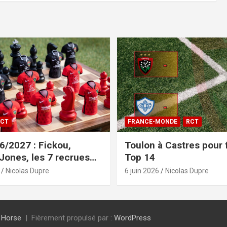
CT
FRANCE-MONDE
RCT
/2027 : Fickou,
Toulon à Castres pour f
 Jones, les 7 recrues
Top 14
sées
Nicolas Dupre
6 juin 2026
Nicolas Dupre
 Horse
Fièrement propulsé par :
WordPress