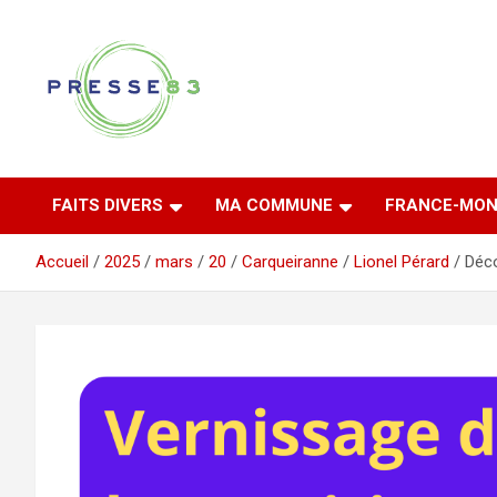
Aller
au
contenu
Comprendre ce qui se joue vraiment dans le Var
Presse 83
FAITS DIVERS
MA COMMUNE
FRANCE-MON
Accueil
2025
mars
20
Carqueiranne
Lionel Pérard
Déco