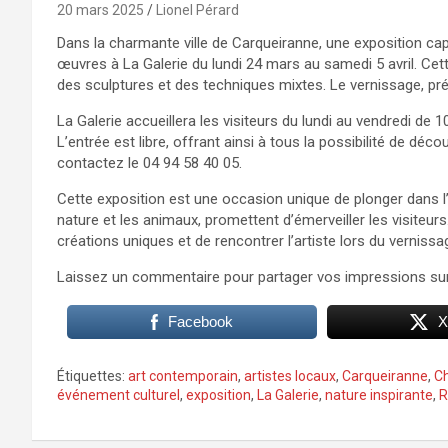
20 mars 2025
Lionel Pérard
Dans la charmante ville de Carqueiranne, une exposition cap
œuvres à La Galerie du lundi 24 mars au samedi 5 avril. Cett
des sculptures et des techniques mixtes. Le vernissage, pr
La Galerie accueillera les visiteurs du lundi au vendredi de 
L’entrée est libre, offrant ainsi à tous la possibilité de déco
contactez le 04 94 58 40 05.
Cette exposition est une occasion unique de plonger dans l’u
nature et les animaux, promettent d’émerveiller les visiteu
créations uniques et de rencontrer l’artiste lors du vernissa
Laissez un commentaire pour partager vos impressions sur 
Facebook
X
Étiquettes:
art contemporain
,
artistes locaux
,
Carqueiranne
,
Ch
événement culturel
,
exposition
,
La Galerie
,
nature inspirante
,
R