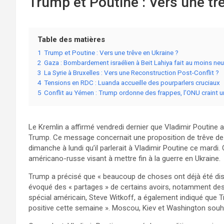
Trump et Poutine : Vers une tr
Table des matières
1
Trump et Poutine : Vers une trêve en Ukraine ?
2
Gaza : Bombardement israélien à Beit Lahiya fait au moins ne
3
La Syrie à Bruxelles : Vers une Reconstruction Post-Conflit ?
4
Tensions en RDC : Luanda accueille des pourparlers cruciaux
5
Conflit au Yémen : Trump ordonne des frappes, l’ONU craint 
Le Kremlin a affirmé vendredi dernier que Vladimir Poutine
Trump. Ce message concernait une proposition de trêve de 
dimanche à lundi qu’il parlerait à Vladimir Poutine ce mardi
américano-russe visant à mettre fin à la guerre en Ukraine.
Trump a précisé que « beaucoup de choses ont déjà été discut
évoqué des « partages » de certains avoirs, notamment des 
spécial américain, Steve Witkoff, a également indiqué que 
positive cette semaine ». Moscou, Kiev et Washington souhai