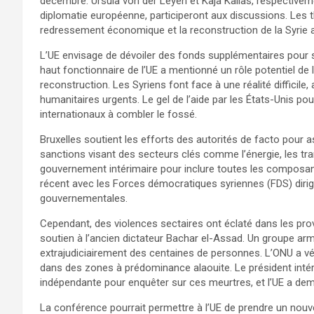
décembre. Ursula von der Leyen et Kaja Kallas, respective
diplomatie européenne, participeront aux discussions. Les th
redressement économique et la reconstruction de la Syrie ap
L’UE envisage de dévoiler des fonds supplémentaires pour so
haut fonctionnaire de l’UE a mentionné un rôle potentiel de
reconstruction. Les Syriens font face à une réalité difficile,
humanitaires urgents. Le gel de l’aide par les États-Unis po
internationaux à combler le fossé.
Bruxelles soutient les efforts des autorités de facto pour ass
sanctions visant des secteurs clés comme l’énergie, les tra
gouvernement intérimaire pour inclure toutes les composant
récent avec les Forces démocratiques syriennes (FDS) dirig
gouvernementales.
Cependant, des violences sectaires ont éclaté dans les pro
soutien à l’ancien dictateur Bachar el-Assad. Un groupe ar
extrajudiciairement des centaines de personnes. L’ONU a vé
dans des zones à prédominance alaouite. Le président in
indépendante pour enquêter sur ces meurtres, et l’UE a dem
La conférence pourrait permettre à l’UE de prendre un nouve