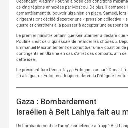
Cependant, Vladimir Poutine a posé des conditions maximalist
de cinq régions annexées par Moscou. De plus, il demande l’
démantèlement du pouvoir ukrainien en place. Samedi, lors 
dirigeants ont décidé d’exercer une « pression collective » 
guerre et cherchent à la pousser à accepter une suspension
Le premier ministre britannique Keir Starmer a déclaré que « 
Poutine « est celui qui essaie de retarder les choses ». Dep
Emmanuel Macron tentent de constituer une « coalition de p
contingents en Ukraine en cas d’arrêt des combats, afin de 
cette idée.
Le président turc Recep Tayyip Erdogan a assuré Donald Tr
fin à la guerre. Erdogan a toujours défendu l’intégrité territor
Gaza : Bombardement
israélien à Beit Lahiya fait au
Un bombardement de l’armée israélienne a frappé Beit Lahi