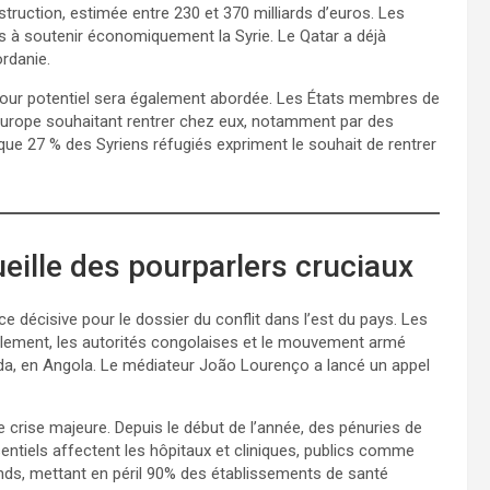
nstruction, estimée entre 230 et 370 milliards d’euros. Les
s à soutenir économiquement la Syrie. Le Qatar a déjà
rdanie.
etour potentiel sera également abordée. Les États membres de
 Europe souhaitant rentrer chez eux, notamment par des
que 27 % des Syriens réfugiés expriment le souhait de rentrer
eille des pourparlers cruciaux
décisive pour le dossier du conflit dans l’est du pays. Les
lèlement, les autorités congolaises et le mouvement armé
a, en Angola. Le médiateur João Lourenço a lancé un appel
crise majeure. Depuis le début de l’année, des pénuries de
tiels affectent les hôpitaux et cliniques, publics comme
ds, mettant en péril 90% des établissements de santé