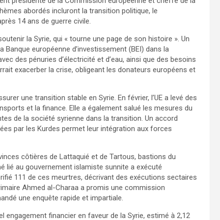
ment présidente de la Commission européenne et cheffe de la
èmes abordés incluront la transition politique, le
rès 14 ans de guerre civile.
utenir la Syrie, qui « tourne une page de son histoire ». Un
 la Banque européenne d’investissement (BEI) dans la
 avec des pénuries d’électricité et d’eau, ainsi que des besoins
urrait exacerber la crise, obligeant les donateurs européens et
urer une transition stable en Syrie. En février, l’UE a levé des
nsports et la finance. Elle a également salué les mesures du
es de la société syrienne dans la transition. Un accord
ées par les Kurdes permet leur intégration aux forces
vinces côtières de Lattaquié et de Tartous, bastions du
mé lié au gouvernement islamiste sunnite a exécuté
rifié 111 de ces meurtres, décrivant des exécutions sectaires
térimaire Ahmed al-Charaa a promis une commission
andé une enquête rapide et impartiale.
l engagement financier en faveur de la Syrie, estimé à 2,12