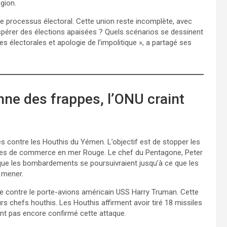
égion.
r le processus électoral. Cette union reste incomplète, avec
spérer des élections apaisées ? Quels scénarios se dessinent
s électorales et apologie de l’impolitique », a partagé ses
ne des frappes, l’ONU craint
 contre les Houthis du Yémen. L’objectif est de stopper les
ires de commerce en mer Rouge. Le chef du Pentagone, Peter
 que les bombardements se poursuivraient jusqu’à ce que les
 mener.
ue contre le porte-avions américain USS Harry Truman. Cette
urs chefs houthis. Les Houthis affirment avoir tiré 18 missiles
’ont pas encore confirmé cette attaque.