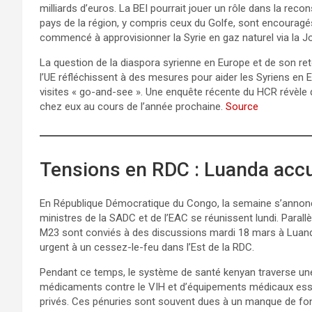
milliards d’euros. La BEI pourrait jouer un rôle dans la reco
pays de la région, y compris ceux du Golfe, sont encouragé
commencé à approvisionner la Syrie en gaz naturel via la Jo
La question de la diaspora syrienne en Europe et de son r
l’UE réfléchissent à des mesures pour aider les Syriens en
visites « go-and-see ». Une enquête récente du HCR révèle 
chez eux au cours de l’année prochaine.
Source
Tensions en RDC : Luanda accu
En République Démocratique du Congo, la semaine s’annonce 
ministres de la SADC et de l’EAC se réunissent lundi. Paral
M23 sont conviés à des discussions mardi 18 mars à Luand
urgent à un cessez-le-feu dans l’Est de la RDC.
Pendant ce temps, le système de santé kenyan traverse une 
médicaments contre le VIH et d’équipements médicaux essen
privés. Ces pénuries sont souvent dues à un manque de fon