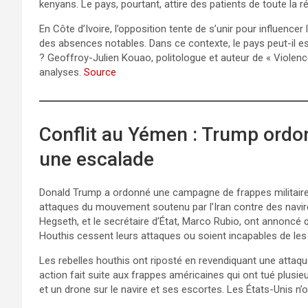
kenyans. Le pays, pourtant, attire des patients de toute la r
En Côte d’Ivoire, l’opposition tente de s’unir pour influence
des absences notables. Dans ce contexte, le pays peut-il e
? Geoffroy-Julien Kouao, politologue et auteur de « Violence
analyses.
Source
Conflit au Yémen : Trump ordon
une escalade
Donald Trump a ordonné une campagne de frappes militaires
attaques du mouvement soutenu par l’Iran contre des nav
Hegseth, et le secrétaire d’État, Marco Rubio, ont annoncé
Houthis cessent leurs attaques ou soient incapables de les
Les rebelles houthis ont riposté en revendiquant une attaq
action fait suite aux frappes américaines qui ont tué plusie
et un drone sur le navire et ses escortes. Les États-Unis n