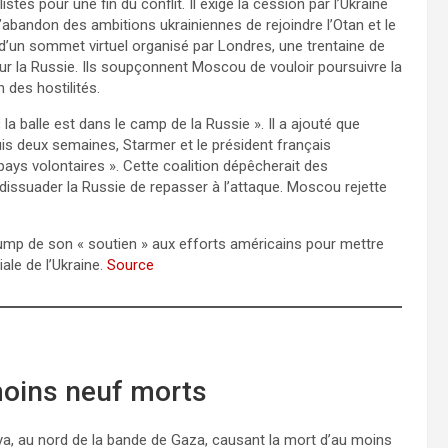
es pour une fin du conflit. Il exige la cession par l’Ukraine
abandon des ambitions ukrainiennes de rejoindre l’Otan et le
d’un sommet virtuel organisé par Londres, une trentaine de
sur la Russie. Ils soupçonnent Moscou de vouloir poursuivre la
 des hostilités.
la balle est dans le camp de la Russie ». Il a ajouté que
uis deux semaines, Starmer et le président français
ays volontaires ». Cette coalition dépêcherait des
dissuader la Russie de repasser à l’attaque. Moscou rejette
ump de son « soutien » aux efforts américains pour mettre
iale de l’Ukraine.
Source
 moins neuf morts
ya, au nord de la bande de Gaza, causant la mort d’au moins