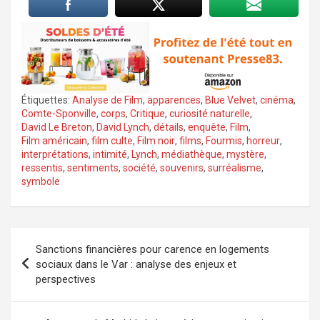
Étiquettes:
Analyse de Film
,
apparences
,
Blue Velvet
,
cinéma
,
Comte-Sponville
,
corps
,
Critique
,
curiosité naturelle
,
David Le Breton
,
David Lynch
,
détails
,
enquête
,
Film
,
Film américain
,
film culte
,
Film noir
,
films
,
Fourmis
,
horreur
,
interprétations
,
intimité
,
Lynch
,
médiathèque
,
mystère
,
ressentis
,
sentiments
,
société
,
souvenirs
,
surréalisme
,
symbole
Navigation
Sanctions financières pour carence en logements
de
sociaux dans le Var : analyse des enjeux et
perspectives
l’article