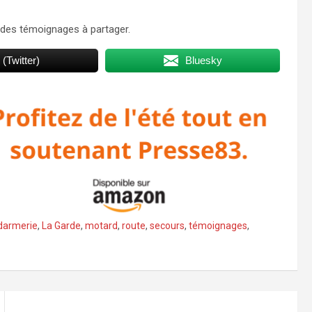
des témoignages à partager.
 (Twitter)
Bluesky
darmerie
,
La Garde
,
motard
,
route
,
secours
,
témoignages
,