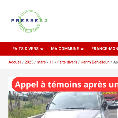
Aller
au
contenu
Comprendre ce qui se joue vraiment dans le Var
Presse 83
FAITS DIVERS
MA COMMUNE
FRANCE-MON
Accueil
2025
mars
11
Faits divers
Karim Benjelloun
Ap