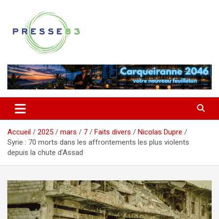
Aller
au
contenu
Comprendre ce qui se joue vraiment dans le Var
Presse 83
Accueil
2025
mars
7
Faits divers
Nicolas Dupre
Syrie : 70 morts dans les affrontements les plus violents
depuis la chute d’Assad