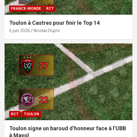
FRANCE-MONDE
RCT
Toulon à Castres pour finir le Top 14
6 juin 2026
Nicolas Dupre
RCT
TOULON
Toulon signe un baroud d’honneur face à l’UBB
à Mayol