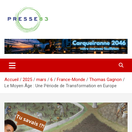
Aller
au
contenu
Comprendre ce qui se joue vraiment dans le Var
Presse 83
Accueil
2025
mars
6
France-Monde
Thomas Gagnon
Le Moyen Âge : Une Période de Transformation en Europe