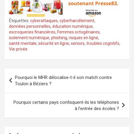
Étiquettes:
cyberattaques
,
cyberharcèlement
,
données personnelles
,
éducation numérique
,
escroqueries financières
,
Femmes octogénaires
,
isolement numérique
,
phishing
,
risques en ligne
,
santé mentale
,
sécurité en ligne
,
seniors
,
troubles cognitifs
,
Vie privée
Navigation
Pourquoi le MHR délocalise-t-il son match contre
de
Toulon à Béziers ?
l’article
Pourquoi certains pays confisquent-ils les téléphones
à l’entrée des écoles ?