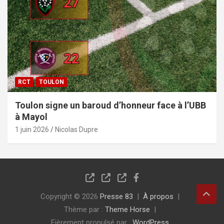
RCT
TOULON
Toulon signe un baroud d’honneur face à l’UBB
à Mayol
1 juin 2026
Nicolas Dupre
Copyright © 2026
Presse 83
À propos
Thème par :
Theme Horse
Fièrement propulsé par :
WordPress