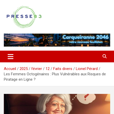
Aller
au
contenu
Comprendre ce qui se joue vraiment dans le Var
Presse 83
Accueil
2025
février
12
Faits divers
Lionel Pérard
Les Femmes Octogénaires : Plus Vulnérables aux Risques de
Piratage en Ligne ?