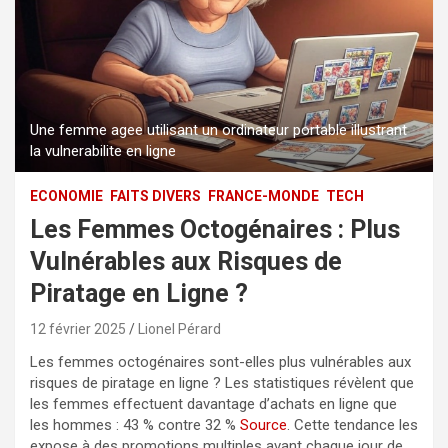
Une femme agee utilisant un ordinateur portable illustrant
la vulnerabilite en ligne
ECONOMIE
FAITS DIVERS
FRANCE-MONDE
TECH
Les Femmes Octogénaires : Plus
Vulnérables aux Risques de
Piratage en Ligne ?
12 février 2025
Lionel Pérard
Les femmes octogénaires sont-elles plus vulnérables aux
risques de piratage en ligne ? Les statistiques révèlent que
les femmes effectuent davantage d’achats en ligne que
les hommes : 43 % contre 32 %
Source
. Cette tendance les
expose à des promotions multiples avant chaque jour de