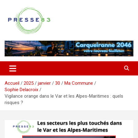
Aller
au
contenu
Comprendre ce qui se joue vraiment dans le Var
Presse 83
Accueil
2025
janvier
30
Ma Commune
Sophie Delacroix
Vigilance orange dans le Var et les Alpes-Maritimes : quels
risques ?