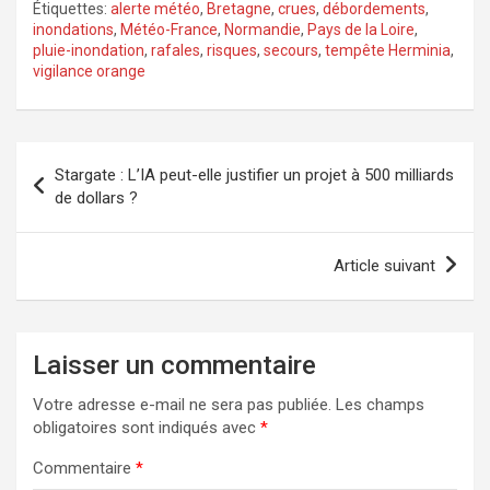
Étiquettes:
alerte météo
,
Bretagne
,
crues
,
débordements
,
inondations
,
Météo-France
,
Normandie
,
Pays de la Loire
,
pluie-inondation
,
rafales
,
risques
,
secours
,
tempête Herminia
,
vigilance orange
Navigation
Stargate : L’IA peut-elle justifier un projet à 500 milliards
de
de dollars ?
l’article
Article suivant
Laisser un commentaire
Votre adresse e-mail ne sera pas publiée.
Les champs
obligatoires sont indiqués avec
*
Commentaire
*