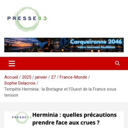
Aller
au
contenu
Comprendre ce qui se joue vraiment dans le Var
Presse 83
Accueil
2025
janvier
27
France-Monde
Sophie Delacroix
Tempête Herminia : la Bretagne et l’Ouest de la France sous
tension