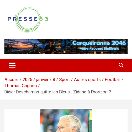
Aller
au
contenu
Comprendre ce qui se joue vraiment dans le Var
Presse 83
Accueil
2025
janvier
8
Sport
Autres sports
Football
Thomas Gagnon
Didier Deschamps quitte les Bleus : Zidane à l’horizon ?