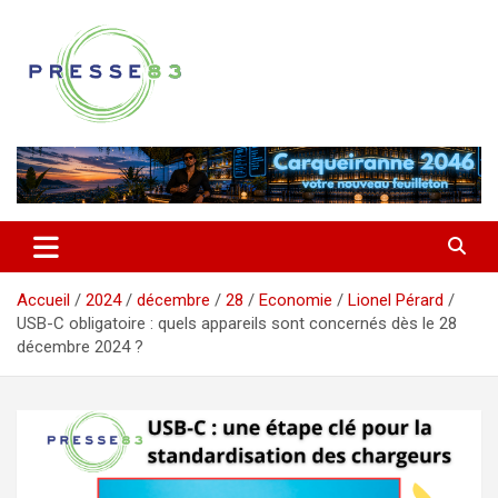
Aller
au
contenu
Comprendre ce qui se joue vraiment dans le Var
Presse 83
Accueil
2024
décembre
28
Economie
Lionel Pérard
USB-C obligatoire : quels appareils sont concernés dès le 28
décembre 2024 ?