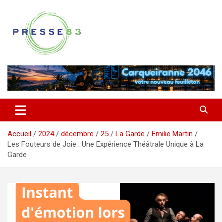
Aller
au
contenu
Comprendre ce qui se joue vraiment dans le Var
Presse 83
Accueil
2024
décembre
25
La Garde
Emilie Martin
Les Fouteurs de Joie : Une Expérience Théâtrale Unique à La
Garde