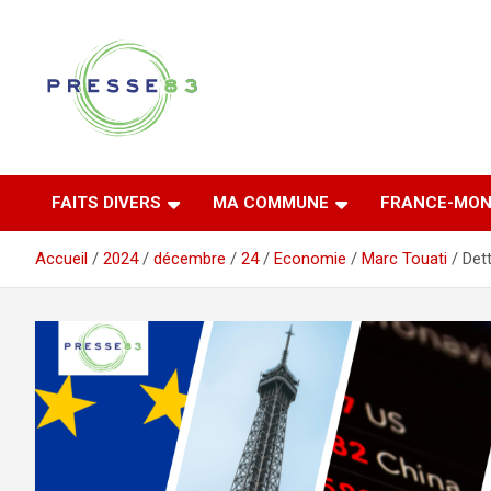
Aller
au
contenu
Comprendre ce qui se joue vraiment dans le Var
Presse 83
FAITS DIVERS
MA COMMUNE
FRANCE-MON
Accueil
2024
décembre
24
Economie
Marc Touati
Det