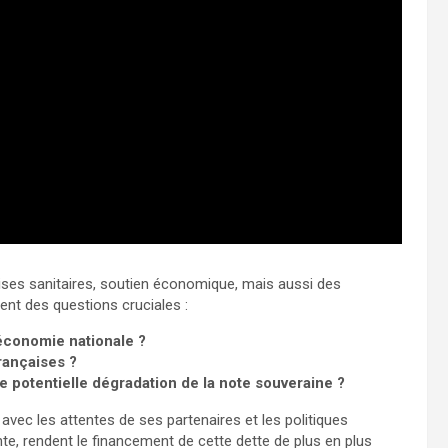
rises sanitaires, soutien économique, mais aussi des
ent des questions cruciales :
’économie nationale ?
rançaises ?
e potentielle dégradation de la note souveraine ?
vec les attentes de ses partenaires et les politiques
te, rendent le financement de cette dette de plus en plus