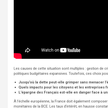
Les causes de cette situation sont multiples : gestion de c
politiques budgétaires expansives. Toutefois, ces choix pos
Jusqu’où la dette peut-elle grimper sans menacer l
Quels impacts pour les citoyens et les entreprises f
L’épargne des Français est-elle en danger face à un
À l’échelle européenne, la France doit également composer a
monétaires de la BCE. Les taux d’intérêt, en hausse constan