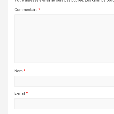
Votre adresse e-mail ne sera pas publiée.
Les champs oblig
Commentaire
*
Nom
*
E-mail
*