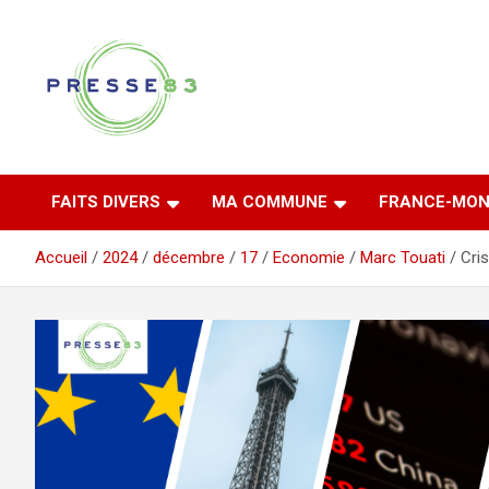
Aller
au
contenu
Comprendre ce qui se joue vraiment dans le Var
Presse 83
FAITS DIVERS
MA COMMUNE
FRANCE-MON
Accueil
2024
décembre
17
Economie
Marc Touati
Cri