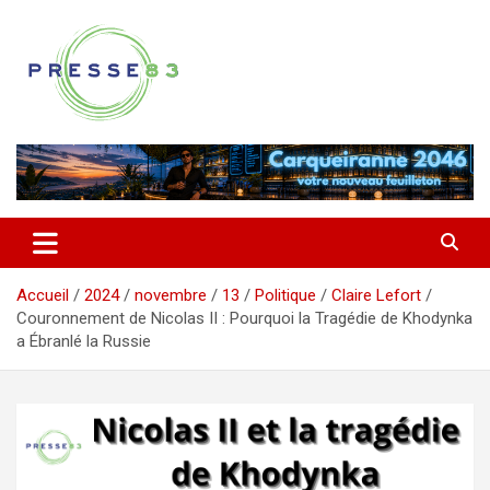
Aller
au
contenu
Comprendre ce qui se joue vraiment dans le Var
Presse 83
Accueil
2024
novembre
13
Politique
Claire Lefort
Couronnement de Nicolas II : Pourquoi la Tragédie de Khodynka
a Ébranlé la Russie