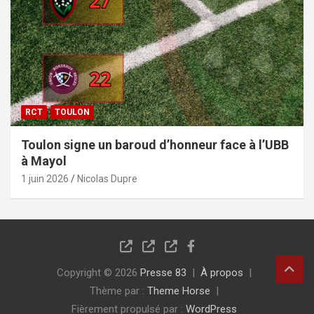
RCT
TOULON
Toulon signe un baroud d’honneur face à l’UBB
à Mayol
1 juin 2026
Nicolas Dupre
Copyright © 2026
Presse 83
À propos
Thème par :
Theme Horse
Fièrement propulsé par :
WordPress