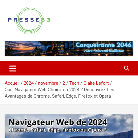
Aller
au
contenu
Comprendre ce qui se joue vraiment dans le Var
Presse 83
Accueil
2024
novembre
2
Tech
Claire Lefort
Quel Navigateur Web Choisir en 2024 ? Découvrez Les
Avantages de Chrome, Safari, Edge, Firefox et Opera