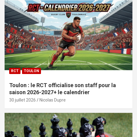
RCT
TOULON
Toulon : le RCT officialise son staff pour la
saison 2026-2027+ le calendrier
30 juillet 2026
Nicolas Dupre