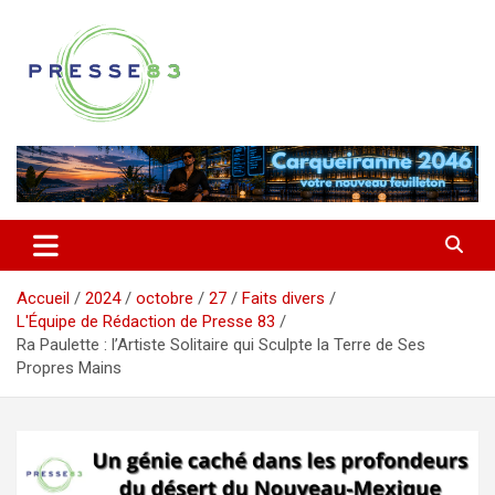
Aller
au
contenu
Comprendre ce qui se joue vraiment dans le Var
Presse 83
Accueil
2024
octobre
27
Faits divers
L'Équipe de Rédaction de Presse 83
Ra Paulette : l’Artiste Solitaire qui Sculpte la Terre de Ses
Propres Mains