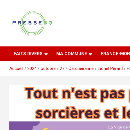
Aller
au
contenu
Comprendre ce qui se joue vraiment dans le Var
Presse 83
FAITS DIVERS
MA COMMUNE
FRANCE-MON
Accueil
2024
octobre
27
Carqueiranne
Lionel Pérard
H