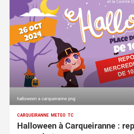
halloween a carqueiranne png
CARQUEIRANNE
METEO
TC
Halloween à Carqueiranne : rep