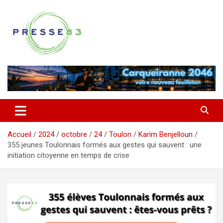
Aller
au
contenu
Comprendre ce qui se joue vraiment dans le Var
Presse 83
Accueil
2024
octobre
24
Toulon
Karim Benjelloun
355 jeunes Toulonnais formés aux gestes qui sauvent : une
initiation citoyenne en temps de crise