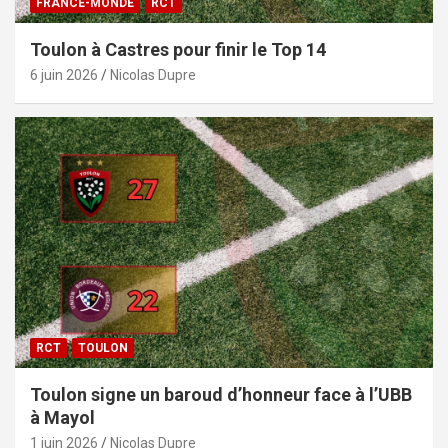
FRANCE-MONDE
RCT
Toulon à Castres pour finir le Top 14
6 juin 2026
Nicolas Dupre
RCT
TOULON
Toulon signe un baroud d’honneur face à l’UBB
à Mayol
1 juin 2026
Nicolas Dupre