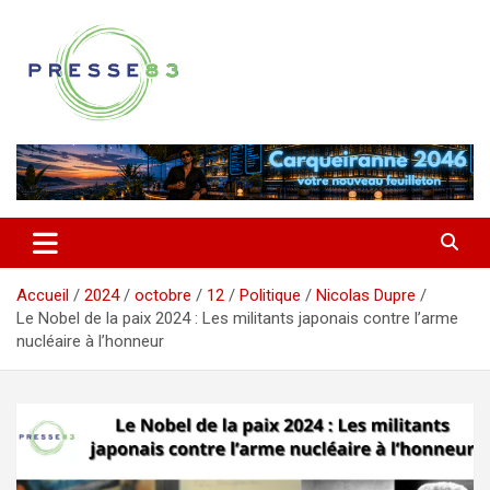
Aller
au
contenu
Comprendre ce qui se joue vraiment dans le Var
Presse 83
Accueil
2024
octobre
12
Politique
Nicolas Dupre
Le Nobel de la paix 2024 : Les militants japonais contre l’arme
nucléaire à l’honneur