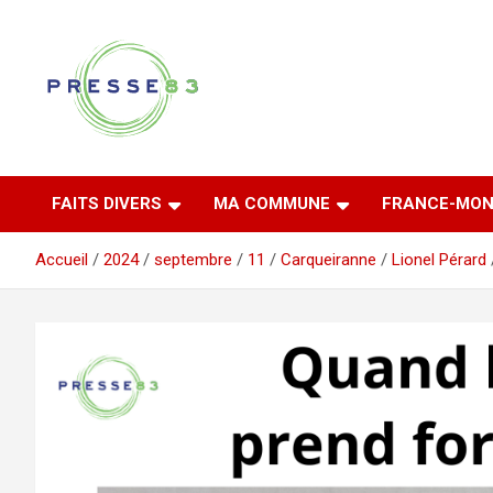
Aller
au
contenu
Comprendre ce qui se joue vraiment dans le Var
Presse 83
FAITS DIVERS
MA COMMUNE
FRANCE-MON
Accueil
2024
septembre
11
Carqueiranne
Lionel Pérard