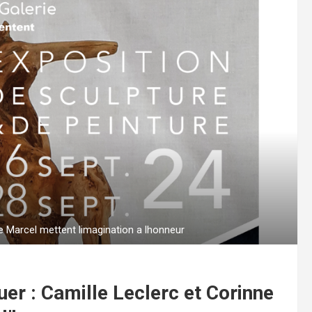
e Marcel mettent limagination a lhonneur
uer : Camille Leclerc et Corinne