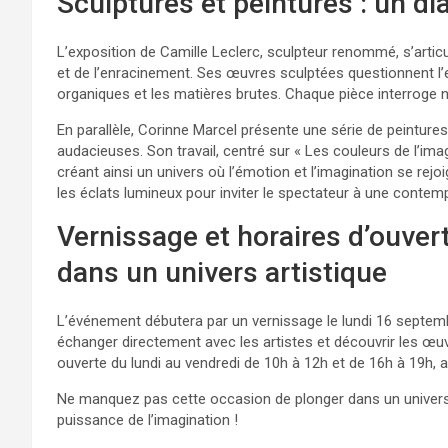
Sculptures et peintures : un di
L’exposition de Camille Leclerc, sculpteur renommé, s’articu
et de l’enracinement. Ses œuvres sculptées questionnent l
organiques et les matières brutes. Chaque pièce interroge not
En parallèle, Corinne Marcel présente une série de peintures
audacieuses. Son travail, centré sur « Les couleurs de l’imag
créant ainsi un univers où l’émotion et l’imagination se rejo
les éclats lumineux pour inviter le spectateur à une contemp
Vernissage et horaires d’ouvert
dans un univers artistique
L’événement débutera par un vernissage le lundi 16 septemb
échanger directement avec les artistes et découvrir les œuvr
ouverte du lundi au vendredi de 10h à 12h et de 16h à 19h, a
Ne manquez pas cette occasion de plonger dans un univers o
puissance de l’imagination !