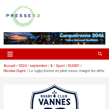
Aller
au
contenu
Comprendre ce qui se joue vraiment dans le Var
Presse 83
Accueil
2024
septembre
8
Sport
RUGBY
Nicolas Dupre
Le rugby breton en plein essor, malgré les défis