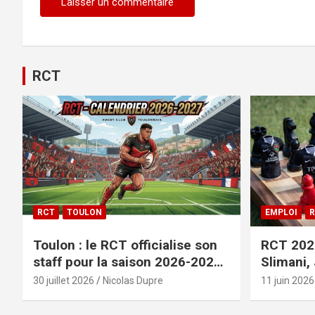
RCT
RCT
TOULON
EMPLOI
R
Toulon : le RCT officialise son
RCT 2026
staff pour la saison 2026-2027+
Slimani,
le calendrier
officiali
30 juillet 2026
Nicolas Dupre
11 juin 2026