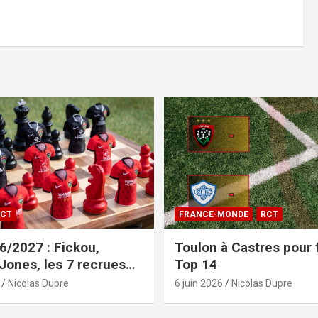
CT
FRANCE-MONDE
RCT
/2027 : Fickou,
Toulon à Castres pour f
 Jones, les 7 recrues
Top 14
sées
Nicolas Dupre
6 juin 2026
Nicolas Dupre